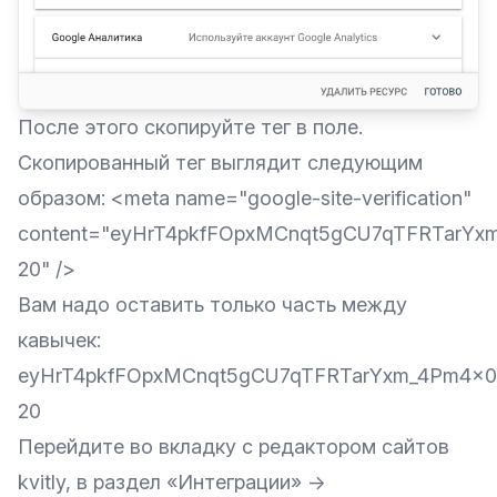
После этого скопируйте тег в поле.
Скопированный тег выглядит следующим
образом: <meta name="google-site-verification"
content="eyHrT4pkfFOpxMCnqt5gCU7qTFRTarYx
20" />
Вам надо оставить только часть между
кавычек:
eyHrT4pkfFOpxMCnqt5gCU7qTFRTarYxm_4Pm4x0
20
Перейдите во вкладку с редактором сайтов
kvitly, в раздел «Интеграции» →