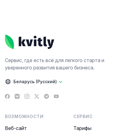
Footer
Сервис, где есть всё для легкого старта и
уверенного развития вашего бизнеса.
Беларусь (Русский)
Facebook
VK
Instagram
X
Telegram
YouTube
ВОЗМОЖНОСТИ
СЕРВИС
Веб-сайт
Тарифы