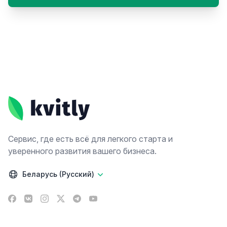
Footer
Сервис, где есть всё для легкого старта и
уверенного развития вашего бизнеса.
Беларусь (Русский)
Facebook
VK
Instagram
X
Telegram
YouTube