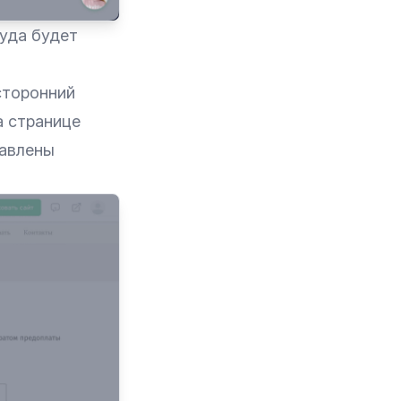
куда будет
сторонний
а странице
бавлены