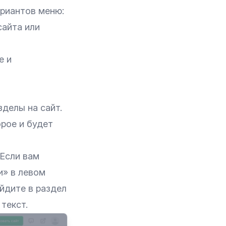
ариантов меню:
айта или
е и
делы на сайт.
орое и будет
 Если вам
и» в левом
ейдите в раздел
текст.