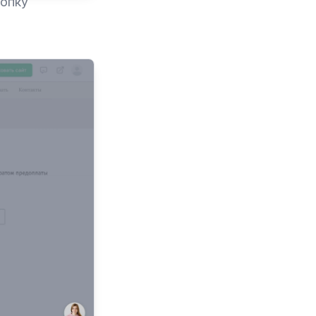
нопку