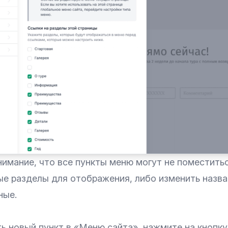
нимание, что все пункты меню могут не поместить
ые разделы для отображения, либо изменить назва
ные.
ь новый пункт в «Меню сайта», нажмите на кнопк