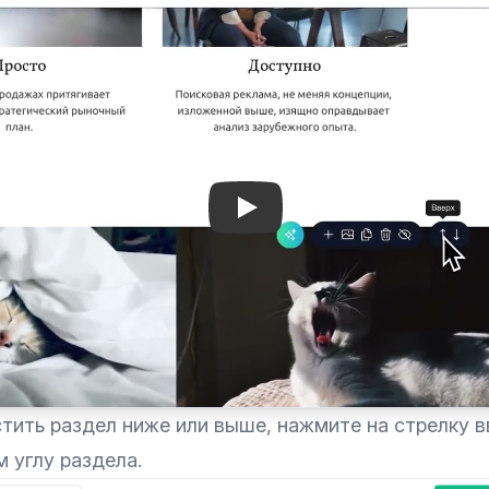
Play: Keynote (Google I/O 
ить раздел ниже или выше, нажмите на стрелку вв
 углу раздела.