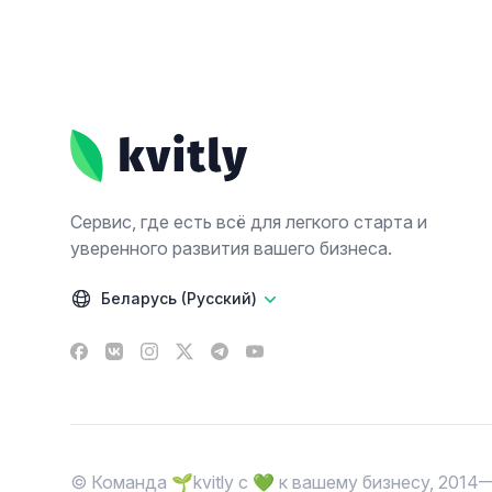
Footer
Сервис, где есть всё для легкого старта и
уверенного развития вашего бизнеса.
Беларусь (Русский)
Facebook
VK
Instagram
X
Telegram
YouTube
© Команда 🌱kvitly с 💚 к вашему бизнесу, 2014