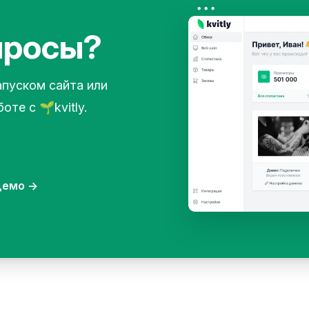
просы?
апуском сайта или
те с 🌱kvitly.
 демо
→