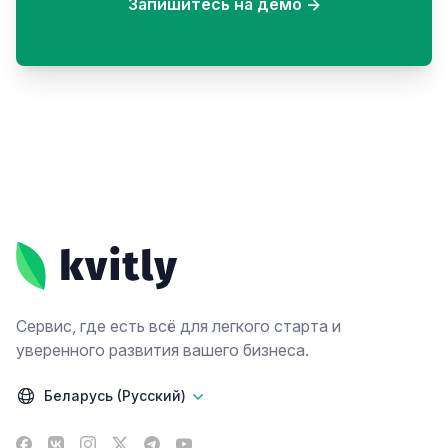
Запишитесь на демо
→
Footer
Сервис, где есть всё для легкого старта и
уверенного развития вашего бизнеса.
Беларусь (Русский)
Facebook
VK
Instagram
X
Telegram
YouTube