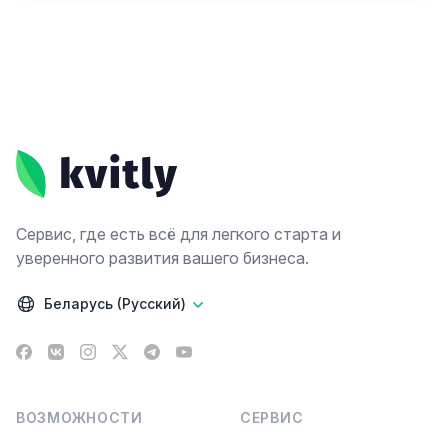
Footer
Сервис, где есть всё для легкого старта и
уверенного развития вашего бизнеса.
Беларусь (Русский)
Facebook
VK
Instagram
X
Telegram
YouTube
ВОЗМОЖНОСТИ
СЕРВИС