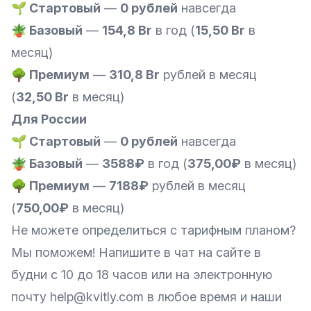
🌱 Стартовый
—
0 рублей
навсегда
🪴 Базовый
—
154,8 Br
в год (
15,50 Br
в
месяц)
🌳 Премиум
—
310,8 Br
рублей в месяц
(
32,50 Br
в месяц)
Для России
🌱 Стартовый
—
0 рублей
навсегда
🪴 Базовый
—
3588₽
в год (
375,00₽
в месяц)
🌳 Премиум
—
7188₽
рублей в месяц
(
750,00₽
в месяц)
Не можете определиться с тарифным планом?
Мы поможем! Напишите в чат на сайте в
будни с 10 до 18 часов или на электронную
почту
help@kvitly.com
в любое время и наши