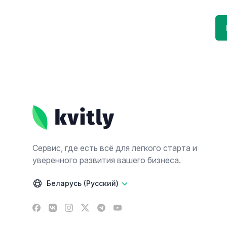
Footer
Сервис, где есть всё для легкого старта и
уверенного развития вашего бизнеса.
Беларусь (Русский)
Facebook
VK
Instagram
X
Telegram
YouTube