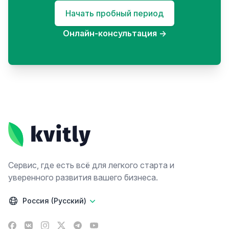
Начать пробный период
Онлайн-консультация
→
Footer
Сервис, где есть всё для легкого старта и
уверенного развития вашего бизнеса.
Россия (Русский)
Facebook
VK
Instagram
X
Telegram
YouTube