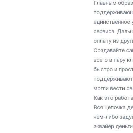
Главным образ
поддерживающи
единственное 
сервиса
. Даль
оплату из друг
Создавайте са
всего в пару к
быстро и прос
поддерживаютс
могли вести св
Как это работ
Вся цепочка д
чем-либо заду
эквайер деньги