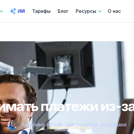
ИИ
Тарифы
Блог
Ресурсы
О нас
имать платежи из-з
Ангелина Нехай
для раздела
Академия