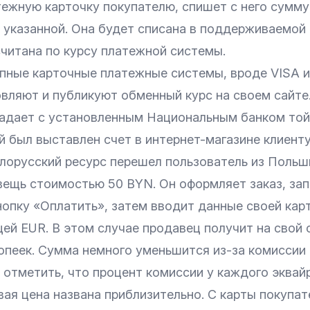
ежную карточку покупателю, спишет с него сумму
 указанной. Она будет списана в поддерживаемой
считана по курсу
платежной системы
.
пные карточные платежные системы, вроде VISA и
овляют и публикуют обменный курс на своем сайте
падает с установленным Национальным банком той
й был выставлен счет в
интернет-магазине
клиенту
лорусский ресурс перешел пользователь из Польш
 вещь стоимостью 50 BYN. Он оформляет заказ, за
нопку «Оплатить», затем вводит данные своей кар
й EUR. В этом случае продавец получит на свой 
копеек. Сумма немного уменьшится из-за комиссии
т отметить, что процент комиссии у каждого
эквай
ая цена названа приблизительно. С карты покупат