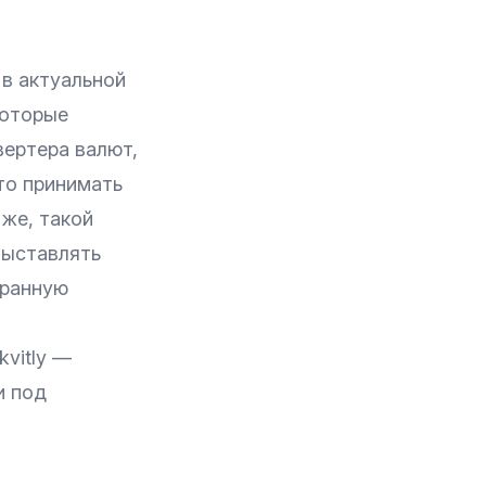
 в актуальной
которые
вертера валют,
то принимать
же, такой
выставлять
транную
kvitly
—
и под