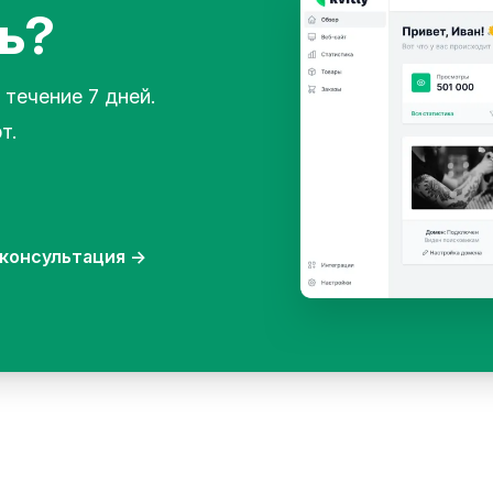
ь?
 течение 7 дней.
т.
консультация
→