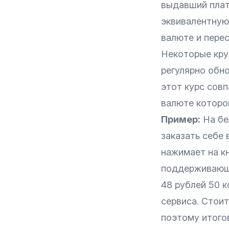
выдавший плат
эквивалентную
валюте и пере
Некоторые кру
регулярно обн
этот курс сов
валюте которо
Пример:
На бе
заказать себе
нажимает на к
поддерживающе
48 рублей 50 
сервиса. Стои
поэтому итогов