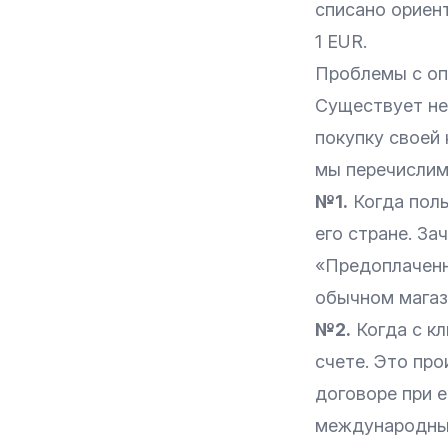
списано ориент
1 EUR.
Проблемы с оп
Существует не
покупку своей
мы перечислим
№1.
Когда поль
его стране. За
«Предоплаченны
обычном магаз
№2.
Когда с кл
счете. Это про
договоре при 
международные