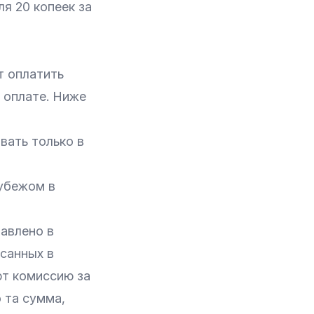
ля 20 копеек за
т оплатить
 оплате. Ниже
вать только в
рубежом в
авлено в
исанных в
ют комиссию за
 та сумма,