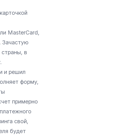
 карточкой
ли MasterCard,
. Зачастую
 страны, в
.
и и решил
полняет
форму
,
ты
счет примерно
 платежного
ринга
свой,
еля будет