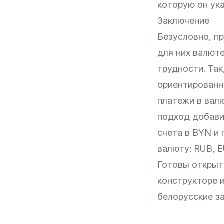
которую он ука
Заключение
Безусловно, п
для них валют
трудности. Так
ориентированно
платежи в валю
подход добави
счета в BYN и
валюту: RUB, E
Готовы открыт
конструкторе 
белорусские з