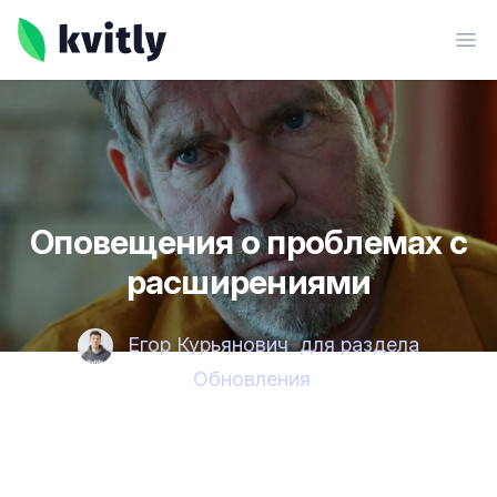
kvitly
Ope
Оповещения о проблемах с
расширениями
Егор Курьянович
для раздела
Обновления