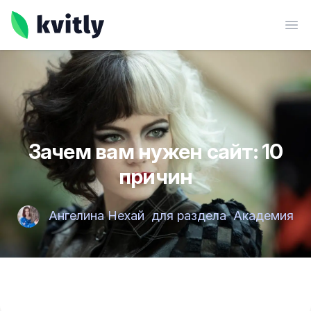
kvitly
Ope
Зачем вам нужен сайт: 10
причин
Ангелина Нехай
для раздела
Академия