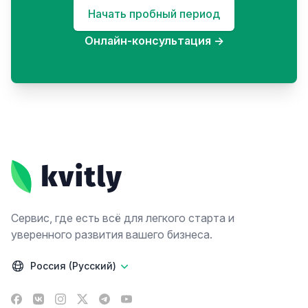
Начать пробный период
Онлайн-консультация
→
Footer
Сервис, где есть всё для легкого старта и
уверенного развития вашего бизнеса.
Россия (Русский)
Facebook
VK
Instagram
X
Telegram
YouTube