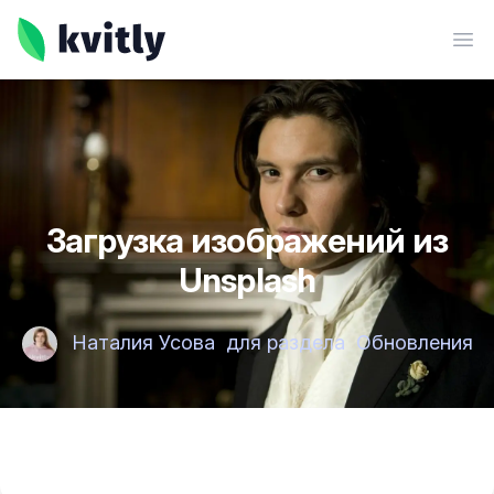
kvitly
Ope
Загрузка изображений из
Unsplash
Наталия Усова
для раздела
Обновления