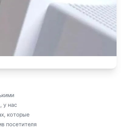
ькими
, у нас
ах, которые
ив посетителя