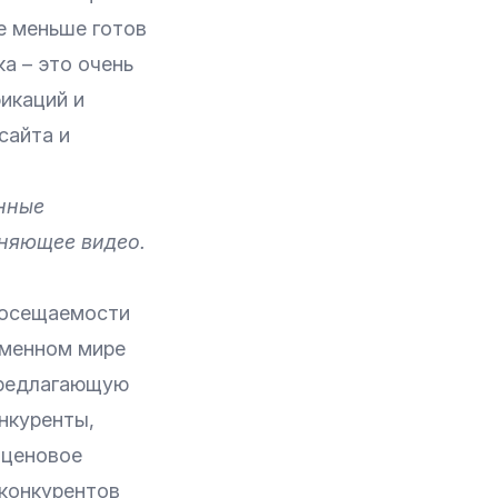
се меньше готов
а – это очень
икаций и
сайта и
енные
сняющее видео.
посещаемости
еменном мире
предлагающую
онкуренты,
 ценовое
 конкурентов