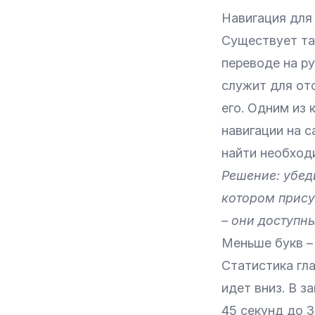
Навигация для
Существует так
переводе на ру
служит для от
его. Одним из
навигации на с
найти необход
Решение: убед
котором прису
– они доступн
Меньше букв –
Статистика гл
идет вниз. В 
45 секунд до 3