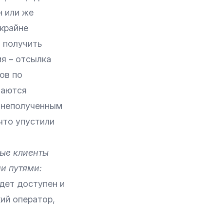
н или же
 крайне
 получить
я – отсылка
ов по
чаются
н неполученным
что упустили
ные клиенты
и путями:
дет доступен и
ий оператор,