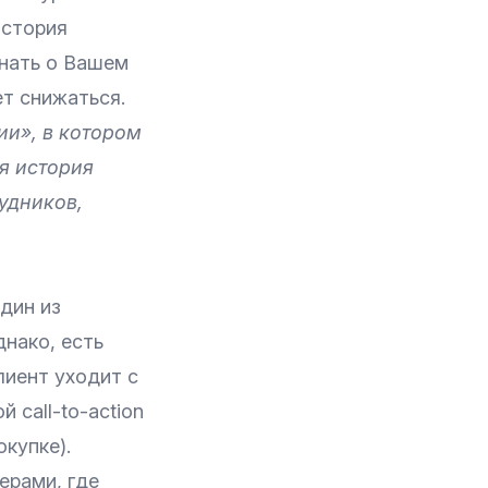
история
знать о Вашем
ет снижаться.
ии», в котором
я история
удников,
дин из
нако, есть
лиент уходит с
 call-to-action
купке).
ерами, где