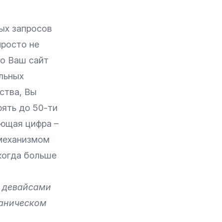
ых запросов
просто не
то Ваш сайт
ильных
йства, Вы
рять до 50-ти
ающая цифра –
(механизмом
когда больше
и девайсами
ганическом