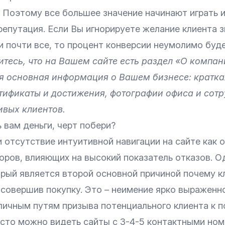
. Поэтому все большее значение начинают играть 
репутация. Если Вы игнорируете желание клиента 
и почти все, то процент конверсии неумолимо буд
итесь, что на Вашем сайте есть раздел «О компан
я основная информация о Вашем бизнесе: кратка
тификаты и достижения, фотографии офиса и сотр
ивых клиентов.
 вам деньги, черт побери?
отсутствие интуитивной навигации на сайте как о
ров, влияющих на высокий показатель отказов. Од
орый является второй основной причиной почему к
е совершив покупку. Это – неимение ярко выраженной
личным путям призыва потенциального клиента к по
сто можно видеть сайты с 3-4-5 контактными ном