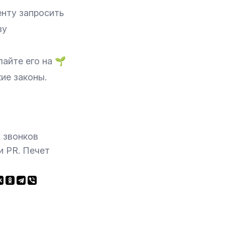
енту запросить
зу
лайте его на
🌱
ие законы.
 звонков
и PR. Печет