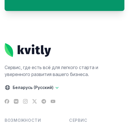
Footer
Сервис, где есть всё для легкого старта и
уверенного развития вашего бизнеса.
Беларусь (Русский)
Facebook
VK
Instagram
X
Telegram
YouTube
ВОЗМОЖНОСТИ
СЕРВИС