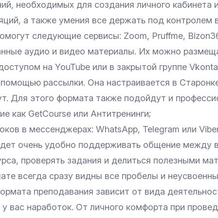
ий, необходимых для создания личного кабинета и
яций, а также умения все держать под контролем 
омогут следующие сервисы: Zoom, Pruffme, Bizon3
анные аудио и видео материалы. Их можно размещ
оступом на YouTube или в закрытой группе Vkonta
 помощью рассылки. Она настраивается в Старонке
ут. Для этого формата также подойдут и професс
е как GetCourse или Антитренинги;
ков в мессенджерах: WhatsApp, Telegram или Vibe
удет очень удобно поддерживать общение между 
урса, проверять задания и делиться полезными ма
чате всегда сразу видны все пробелы и неусвоенн
ормата преподавания зависит от вида деятельнос
у вас наработок. От личного комфорта при провед