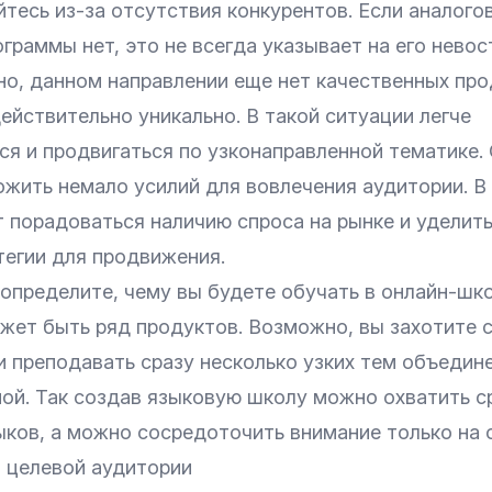
тесь из-за отсутствия конкурентов. Если аналого
раммы нет, это не всегда указывает на его невос
но, данном направлении еще нет качественных про
йствительно уникально. В такой ситуации легче
ся и продвигаться по узконаправленной тематике.
ожить немало усилий для вовлечения аудитории. В
т порадоваться наличию спроса на рынке и уделит
тегии для продвижения.
определите, чему вы будете обучать в онлайн-шко
жет быть ряд продуктов. Возможно, вы захотите с
и преподавать сразу несколько узких тем объедин
ной. Так создав языковую школу можно охватить с
ыков, а можно сосредоточить внимание только на 
и целевой аудитории