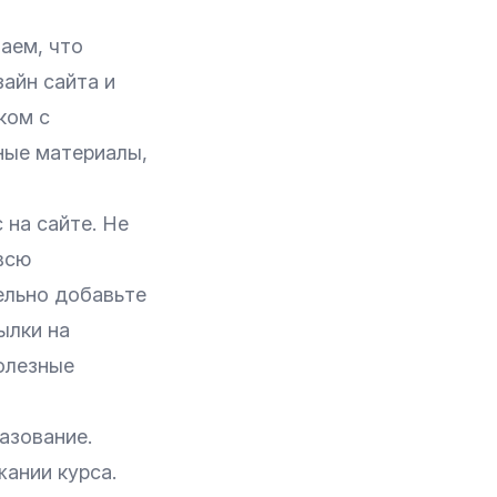
аем, что
айн сайта и
ком с
ьные материалы,
 на сайте. Не
всю
ельно добавьте
ылки на
олезные
азование.
жании курса.