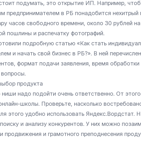
стоит подумать, это открытие ИП. Например, чтоб
м предпринимателем в РБ понадобится нехитрый 
ру часов свободного времени, около 30 рублей на
ой пошлины и распечатку фотографий.
отовили подробную статью «
Как стать индивидуа
лем и начать свой бизнес в РБ?
». В ней перечисле
нтов, формат подачи заявления, время обработки 
 вопросы.
выбор продукта
 ниши надо подойти очень ответственно. От этог
 онлайн-школы. Проверьте, насколько востребован
Для этого удобно использовать
Яндекс.Вордстат
. 
поиску и анализу конкурентов. У них можно позаи
и продвижения и грамотного преподнесения проду