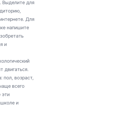
. Выделите для
удиторию,
интернете. Для
нке напишите
изобретать
я и
хологический
т двигаться.
 пол, возраст,
 чаще всего
е эти
-школе и