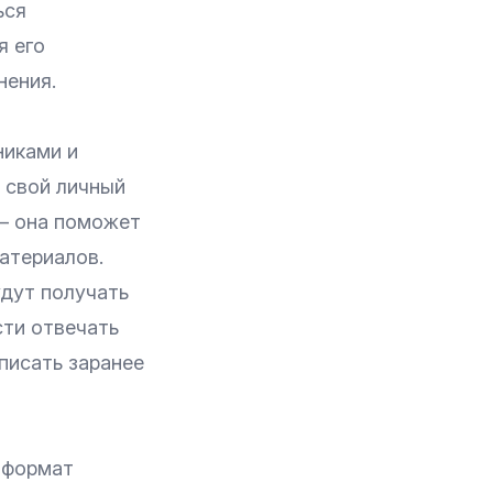
ься
я его
нения.
никами и
я свой личный
 — она поможет
атериалов.
удут получать
сти отвечать
писать заранее
 формат