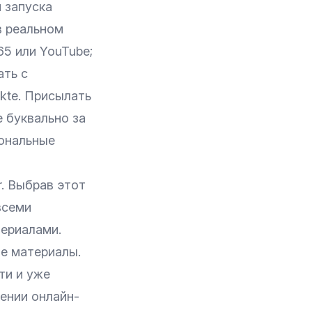
 запуска
в реальном
65 или YouTube;
ать с
kte. Присылать
 буквально за
иональные
r. Выбрав этот
всеми
териалами.
ые материалы.
ти и уже
ении онлайн-