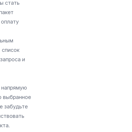
ы стать
пакет
 оплату
льным
н список
запроса и
о напрямую
о выбранное
Не забудьте
мствовать
кта.