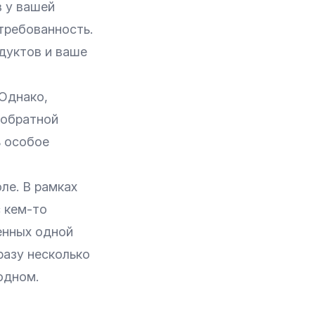
в у вашей
требованность.
дуктов и ваше
 Однако,
 обратной
ь особое
ле. В рамках
 кем-то
енных одной
разу несколько
одном.