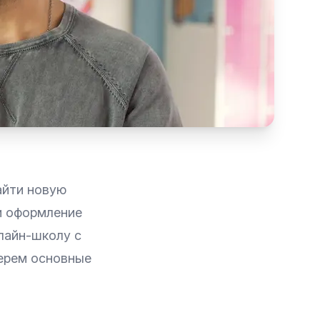
айти новую
 и оформление
лайн-школу с
берем основные