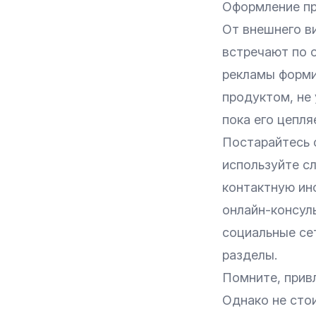
Оформление п
От внешнего ви
встречают по о
рекламы формир
продуктом, не 
пока его цепля
Постарайтесь 
используйте с
контактную ин
онлайн-консуль
социальные сет
разделы.
Помните, прив
Однако не стои