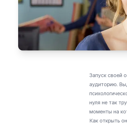
Запуск своей 
аудиторию. Выд
психологическо
нуля не так тр
моменты на ко
Как открыть о