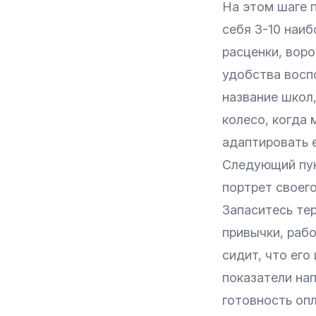
На этом шаге п
себя 3-10 наиб
расценки, воро
удобства воспо
название школ,
колесо, когда
адаптировать е
Следующий пун
портрет своего
Запаситесь тер
привычки, рабо
сидит, что его 
показатели на
готовность опл