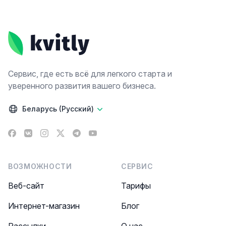
Footer
Сервис, где есть всё для легкого старта и
уверенного развития вашего бизнеса.
Беларусь (Русский)
Facebook
VK
Instagram
X
Telegram
YouTube
ВОЗМОЖНОСТИ
СЕРВИС
Веб-сайт
Тарифы
Интернет-магазин
Блог
Рассылки
О нас