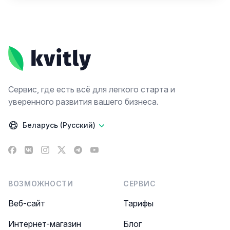
Footer
Сервис, где есть всё для легкого старта и
уверенного развития вашего бизнеса.
Беларусь (Русский)
Facebook
VK
Instagram
X
Telegram
YouTube
ВОЗМОЖНОСТИ
СЕРВИС
Веб-сайт
Тарифы
Интернет-магазин
Блог