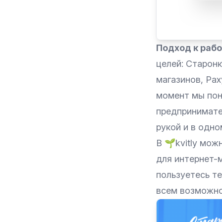
Подход к рабо
целей: Старонк
магазинов, Рах
момент мы поня
предпринимате
рукой и в одно
В 🌱kvitly мож
для интернет-м
пользуетесь те
всем возможн