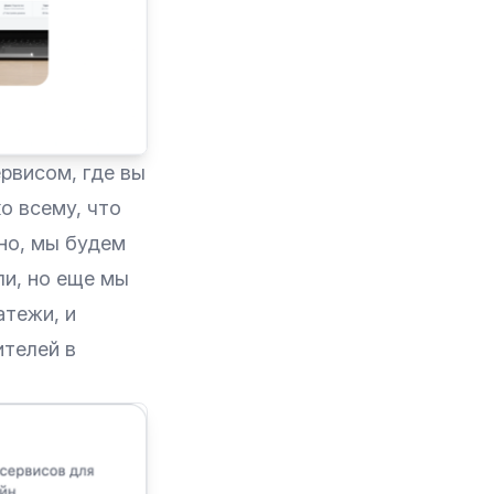
рвисом, где вы
о всему, что
но, мы будем
ли, но еще мы
атежи, и
ителей в