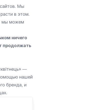
 сайтов. Мы
расти в этом.
 и мы можем
ыком ничего
ут продолжать
«квітнець» —
 помощью нашей
го бренда, и
цах.