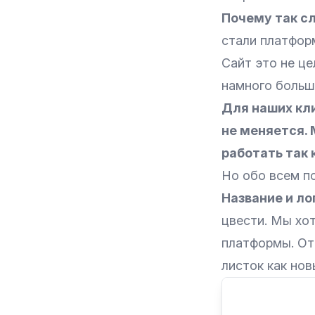
Почему так с
стали платформ
Сайт это не ц
намного больше
Для наших кл
не меняется. 
работать так 
Но обо всем п
Название и ло
цвести. Мы хо
платформы. От
листок как нов