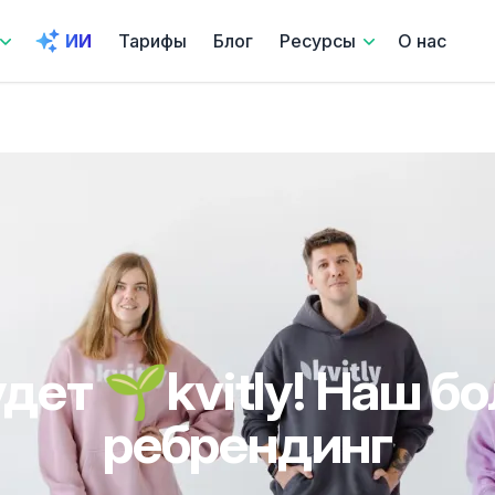
ИИ
Тарифы
Блог
Ресурсы
О нас
удет 🌱kvitly! Наш б
ребрендинг