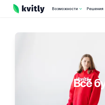
kvitly
Возможности
Решения
Всё б