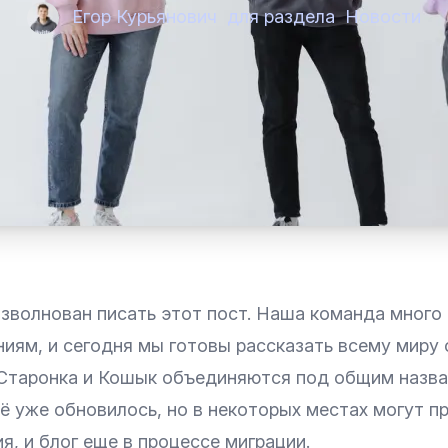
Егор Курьянович
для раздела
Новости
взволнован писать этот пост. Наша команда много
иям, и сегодня мы готовы рассказать всему миру 
Старонка и Кошык объединяются под общим назв
всё уже обновилось, но в некоторых местах могут 
я, и блог еще в процессе миграции.