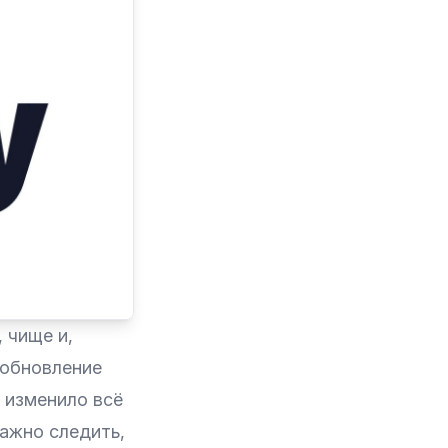
 чище и,
 обновление
о изменило всё
важно следить,