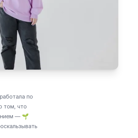
 работала по
о том, что
анием — 🌱
проскальзывать