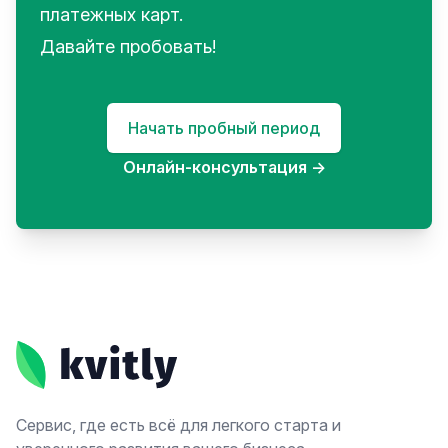
платежных карт.
Давайте пробовать!
Начать пробный период
Онлайн-консультация
→
Footer
Сервис, где есть всё для легкого старта и