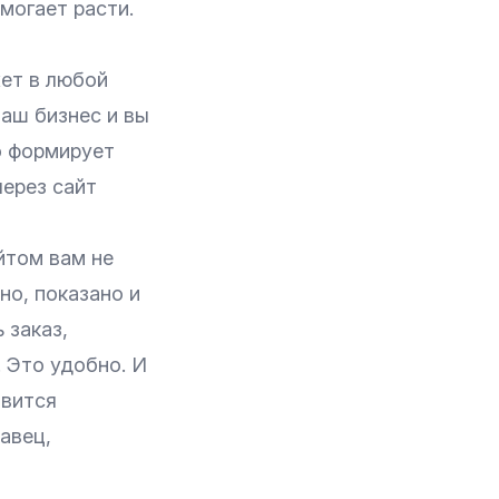
могает расти.
жет в любой
ваш бизнес и вы
о формирует
через сайт
йтом вам не
но, показано и
 заказ,
. Это удобно. И
овится
авец,