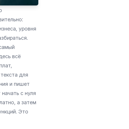
о
вительно:
изнеса, уровня
азбираться.
 самый
десь всё
плат,
 текста для
ния и пишет
 начать с нуля
латно, а затем
ункций. Это