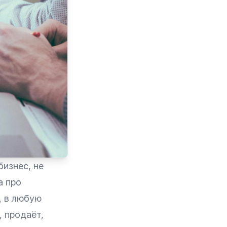
изнес, не
а про
, в любую
, продаёт,