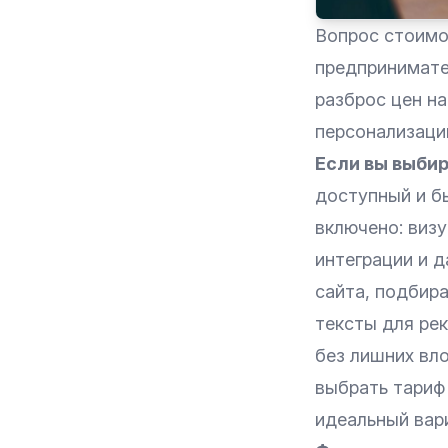
Вопрос стоимо
предпринимател
разброс цен на
персонализации
Если вы выби
доступный и б
включено: виз
интеграции и 
сайта, подбир
тексты для рек
без лишних вл
выбрать тариф 
идеальный вари