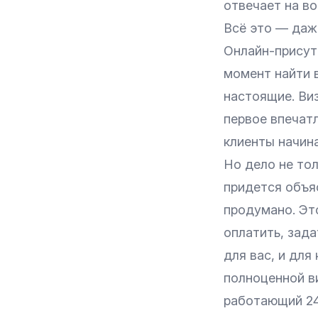
отвечает на во
Всё это — даже
Онлайн-присут
момент найти в
настоящие. Ви
первое впечатл
клиенты начин
Но дело не тол
придется объяс
продумано. Эт
оплатить, зада
для вас, и для 
полноценной в
работающий 24