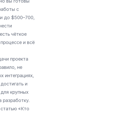
но вы готовы
работы с
и до $500–700,
нести
есть чёткое
 процессе и всё
дачи проекта
равило, не
х интеграциях,
достигать и
 для крупных
 разработку.
у статью
«Кто