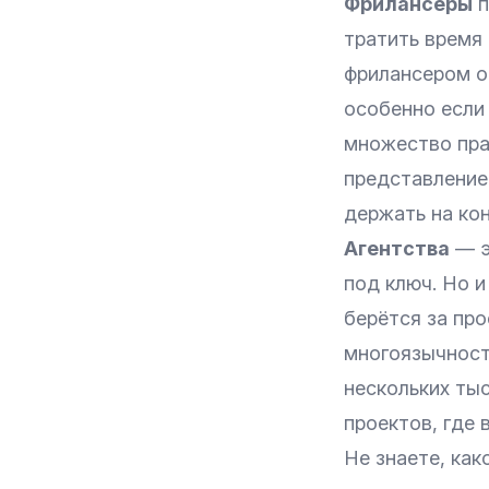
Фрилансеры
п
тратить время 
фрилансером о
особенно если
множество прав
представление 
держать на кон
Агентства
— э
под ключ. Но и
берётся за про
многоязычност
нескольких ты
проектов, где
Не знаете, ка