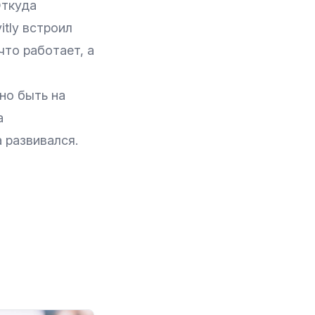
Откуда
tly встроил
что работает, а
но быть на
а
 развивался.