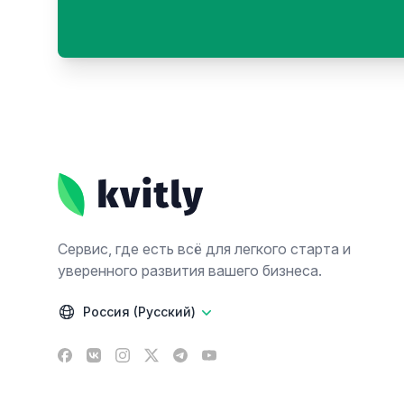
Footer
Сервис, где есть всё для легкого старта и
уверенного развития вашего бизнеса.
Россия (Русский)
Facebook
VK
Instagram
X
Telegram
YouTube