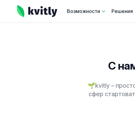
kvitly
Возможности
Решения
С на
🌱kvitly – прос
сфер стартоват