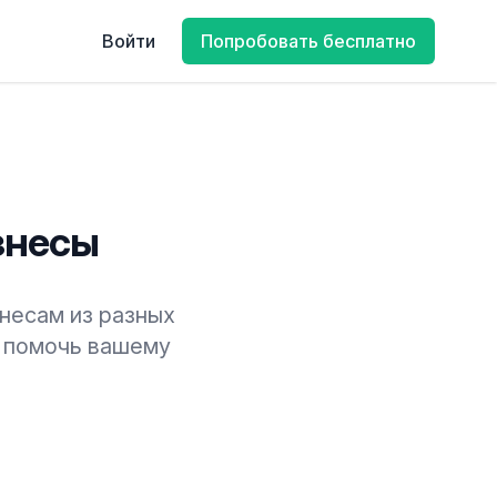
Войти
Попробовать бесплатно
знесы
знесам из разных
м помочь вашему