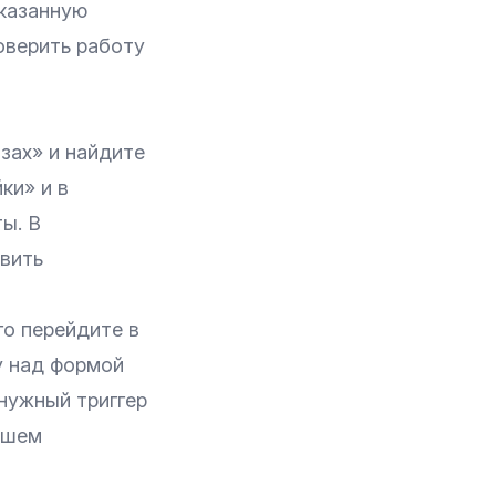
указанную
оверить работу
зах» и найдите
ки» и в
ы. В
вить
о перейдите в
у над формой
нужный триггер
ашем