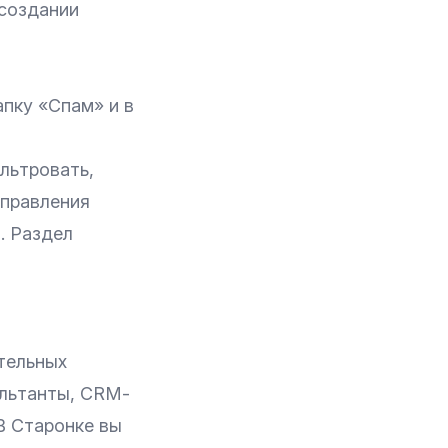
 создании
апку «Спам» и в
ильтровать,
управления
. Раздел
тельных
ультанты, CRМ-
В Старонке вы