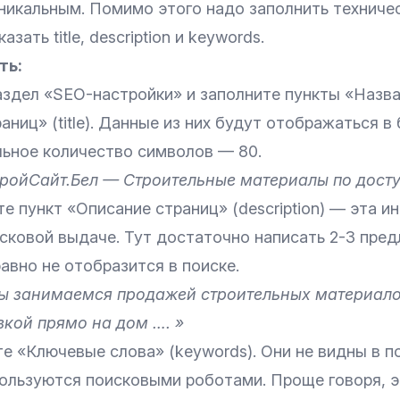
никальным. Помимо этого надо заполнить техниче
зать title, description и keywords.
ть:
аздел «
SEO-настройки
» и заполните пункты «Назва
аниц» (title). Данные из них будут отображаться в 
ьное количество символов — 80.
ройСайт.Бел — Строительные материалы по дост
е пункт «Описание страниц» (description) — эта 
исковой выдаче. Тут достаточно написать 2-3 пре
авно не отобразится в поиске.
ы занимаемся продажей строительных материало
вкой прямо на дом …. »
е «Ключевые слова» (keywords). Они не видны в п
пользуются поисковыми роботами. Проще говоря, э