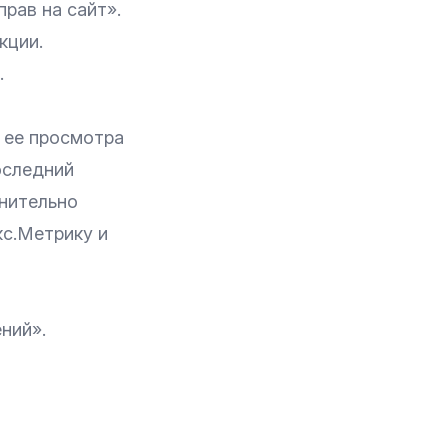
рав на сайт».
кции
.
.
 ее просмотра
оследний
нительно
кс.Метрику
и
ний».