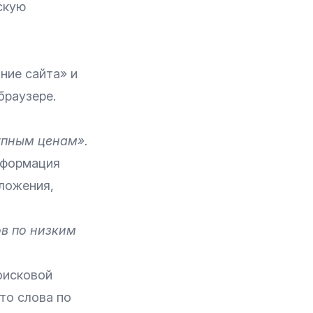
скую
ние сайта» и
браузере.
упным ценам».
информация
дложения,
в по низким
оисковой
то слова по