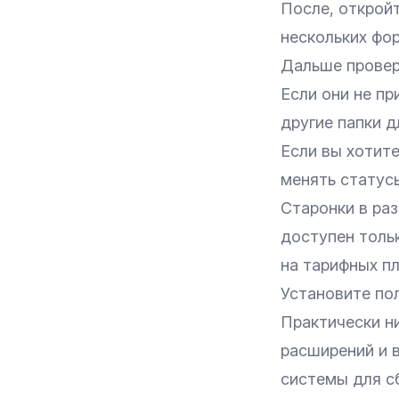
После, откройт
нескольких фор
Дальше провер
Если они не пр
другие папки д
Если вы хотите
менять статусы
Старонки в раз
доступен толь
на
тарифных п
Установите по
Практически н
расширений и 
системы для сб