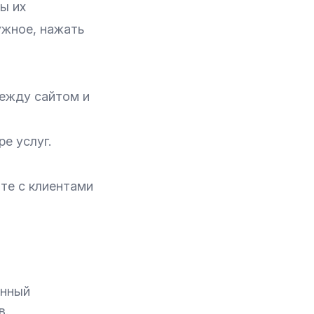
ы их
ужное, нажать
ежду сайтом и
е услуг.
оте с клиентами
анный
в.