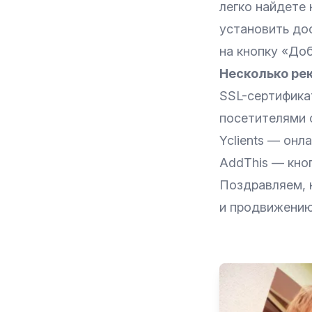
легко найдете
установить до
на кнопку «Доб
Несколько ре
SSL-сертифика
посетителями 
Yclients — онл
AddThis — кноп
Поздравляем, н
и продвижению