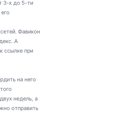
 3-х до 5-ти
 его
 сетей. Фавикон
декс. А
к ссылке при
рдить на него
этого
двух недель, а
ожно отправить