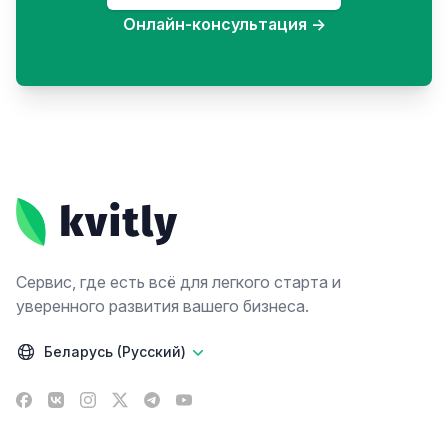
Онлайн-консультация
→
Footer
Сервис, где есть всё для легкого старта и
уверенного развития вашего бизнеса.
Беларусь (Русский)
Facebook
VK
Instagram
X
Telegram
YouTube