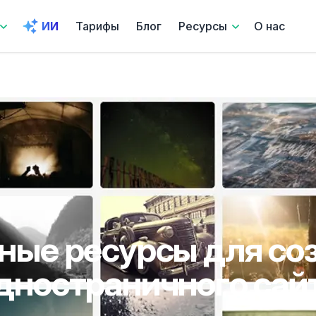
ИИ
Тарифы
Блог
Ресурсы
О нас
ные ресурсы для со
дностраничного сай