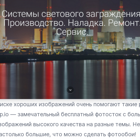
оиске хороших изображений очень помогают такие 
nap.io — замечательный бесплатный фотосток с бо
зображений высокого качества на разные темы. Н
астолько большие, что можно сделать фотообои!