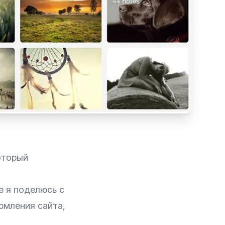
оторый
е я поделюсь с
рмления сайта,