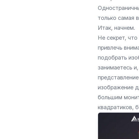
Одностраничн
только самая 
Итак, начнем.
Не секрет, что
привлечь внима
подобрать изо
занимаетесь и,
представление 
изображение д
большим монит
квадратиков, б