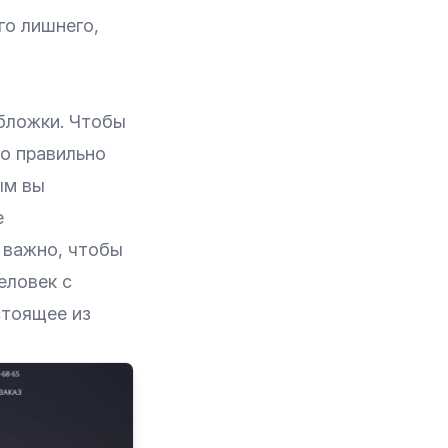
го лишнего,
бложки. Чтобы
но правильно
ым вы
е
 важно, чтобы
еловек с
стоящее из