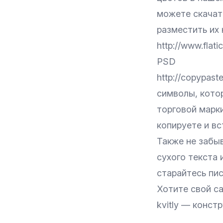
можете скачать
разместить их 
http://www.fla
PSD
http://copypas
символы, котор
торговой марки
копируете и вс
Также не забыв
сухого текста 
старайтесь пи
Хотите свой с
kvitly
— констру