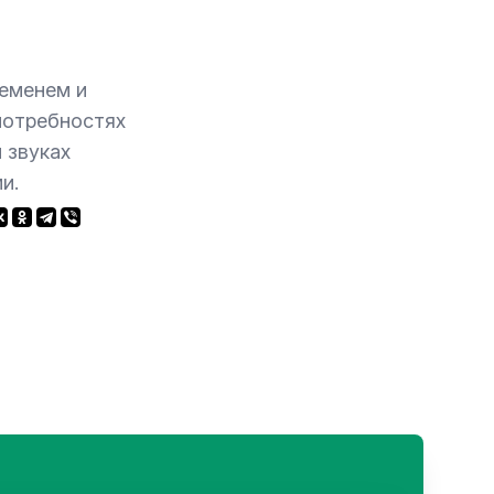
ременем и
потребностях
 звуках
и.