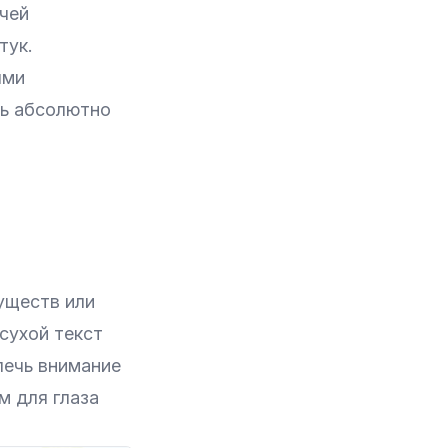
учей
тук.
ыми
ть абсолютно
уществ или
сухой текст
лечь внимание
м для глаза