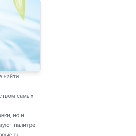
е найти
еством самых
нки, но и
твуют палитре
орые вы