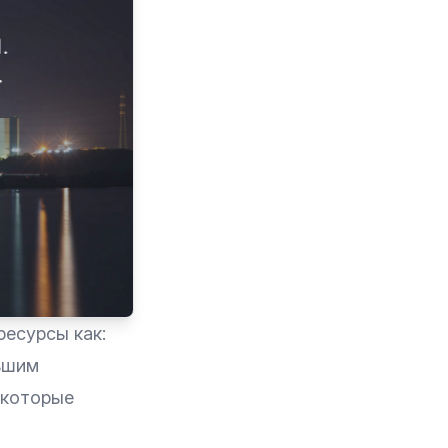
ресурсы как:
льшим
екоторые