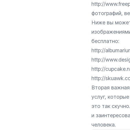
http://www.fre
фотографий, ве
Ниже вы может
изображениями
бесплатно:
http://albumari
http://www.desi
http://cupcake.n
http://skuawk.c
Вторая важная
услуг, которые
это так скучно
и заинтересов
человека.