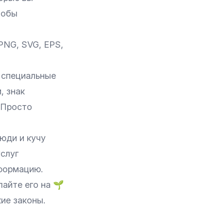
тобы
 PNG, SVG, EPS,
ь специальные
, знак
 Просто
юди и кучу
услуг
формацию.
лайте его на
🌱
ие законы.