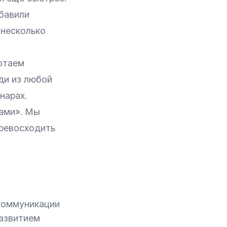
обавили
 несколько
отаем
ди из любой
нарах.
нами». Мы
превосходить
коммуникации
развитием