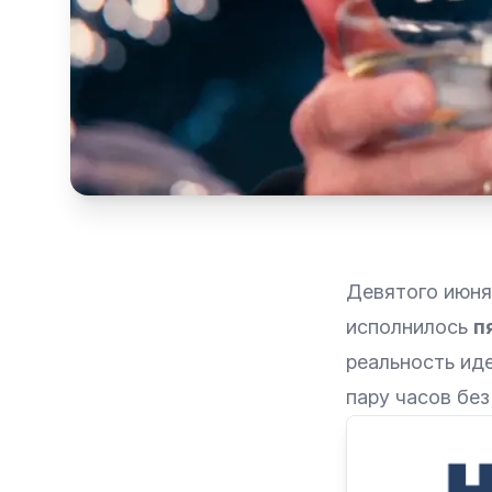
Девятого июн
исполнилось
п
реальность ид
пару часов без