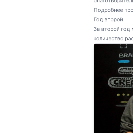
благотворител
Подробнее про
Год второй
За второй год
количество ра