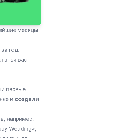
жайшие месяцы
за год.
статьи вас
ши первые
нке и
создали
в, например,
ppy Wedding»,