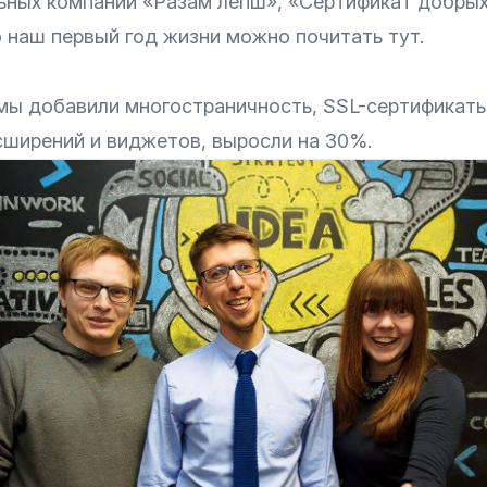
ьных компаний «Разам лепш», «Сертификат добрых 
 наш первый год жизни
можно почитать тут
.
 мы добавили
многостраничность
,
SSL-сертификат
сширений и виджетов, выросли на 30%.