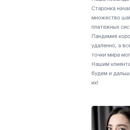
Старонка нача
множество шаб
платежных сис
Пандемия коро
удаленно, а вс
точки мира мог
Нашим клиента
будем и дальш
их!