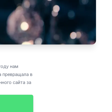
году нам
а превращала в
ного сайта за