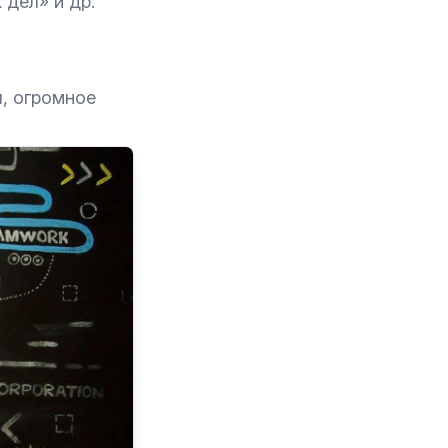
дел» и др.
ы
, огромное