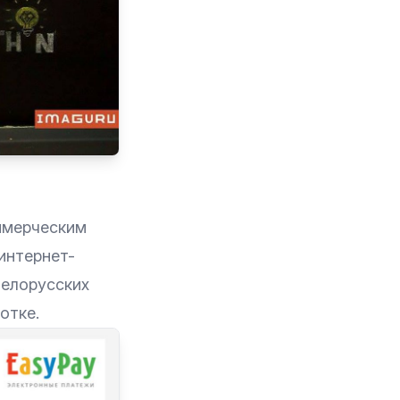
ммерческим
интернет-
белорусских
отке.