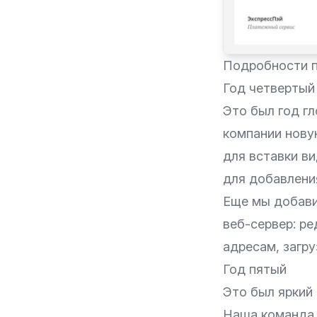
Подробности п
Год четвертый
Это был год гл
компании нову
для вставки в
для добавлени
Еще мы добави
веб-сервер:
ре
адресам,
загру
Год пятый
Это был яркий 
Наша команда 