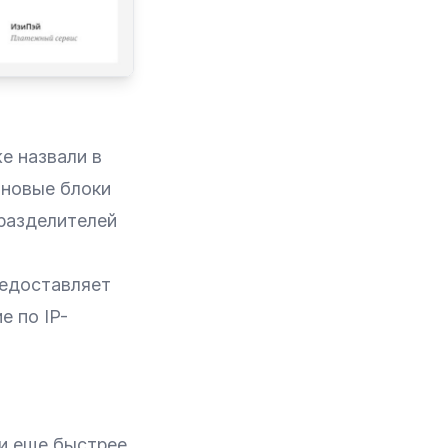
е назвали в
 новые блоки
 разделителей
редоставляет
е по IP-
и еще быстрее.