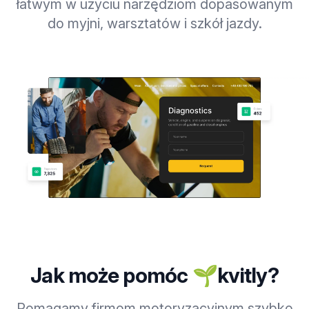
łatwym w użyciu narzędziom dopasowanym
do myjni, warsztatów i szkół jazdy.
Jak może pomóc 🌱kvitly?
Pomagamy firmom motoryzacyjnym szybko