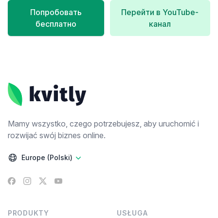
Попробовать
Перейти в YouTube-
бесплатно
канал
Footer
Mamy wszystko, czego potrzebujesz, aby uruchomić i
rozwijać swój biznes online.
Europe (Polski)
Facebook
Instagram
X
YouTube
PRODUKTY
USŁUGA