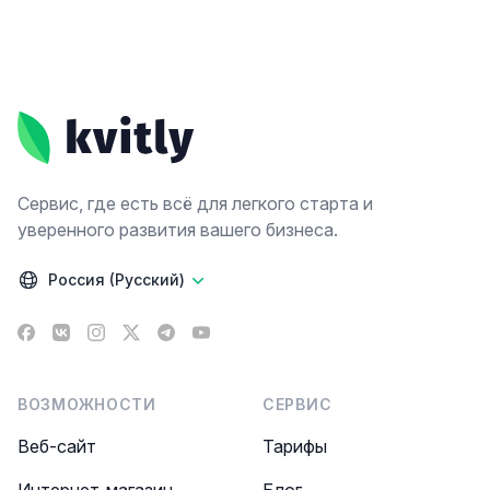
Footer
Сервис, где есть всё для легкого старта и
уверенного развития вашего бизнеса.
Россия (Русский)
Facebook
VK
Instagram
X
Telegram
YouTube
ВОЗМОЖНОСТИ
СЕРВИС
Веб-сайт
Тарифы