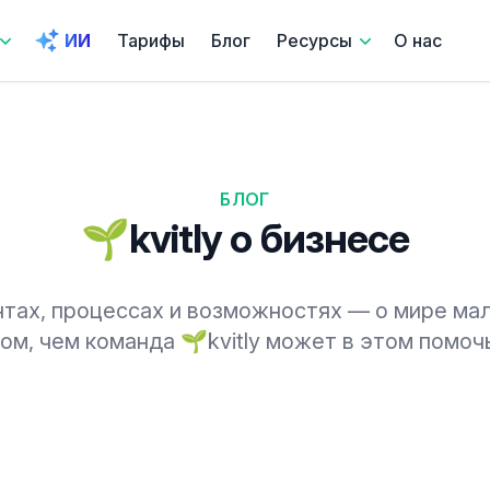
ИИ
Тарифы
Блог
Ресурсы
О нас
БЛОГ
🌱kvitly о бизнесе
нтах, процессах и возможностях — о мире мал
ом, чем команда 🌱kvitly может в этом помоч