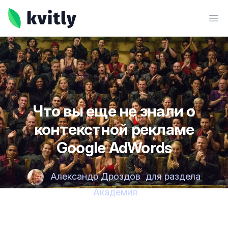
kvitly
Ope
Что вы еще не знали о
контекстной рекламе
Google AdWords
Александр Дроздов
для раздела
Академия