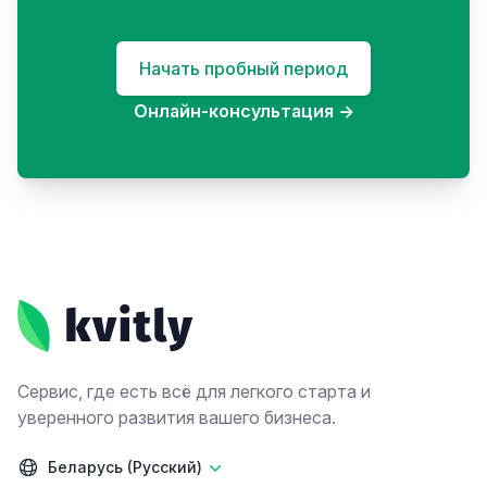
Начать пробный период
Онлайн-консультация
→
Footer
Сервис, где есть всё для легкого старта и
уверенного развития вашего бизнеса.
Беларусь (Русский)