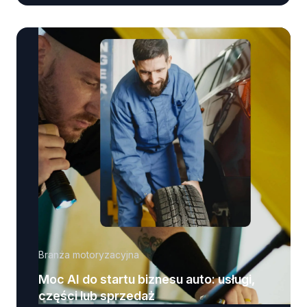
Branża motoryzacyjna
Moc AI do startu biznesu auto: usługi,
części lub sprzedaż